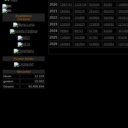
2020
1393742
1229746
362649
95283
14690
2021
346062
263270
291427
302255
35025
Empfohlene
2022
467609
254885
443983
392092
26181
Festivals
2023
153500
154225
276938
249292
22742
2024
59984
68707
67766
91630
30726
2025
718630
267458
97793
105969
85438
2026
228563
192504
219830
262563
72472
Partner Seiten
Besucher
Heute
12.103
gestern
15.002
Gesamt
82.606.934