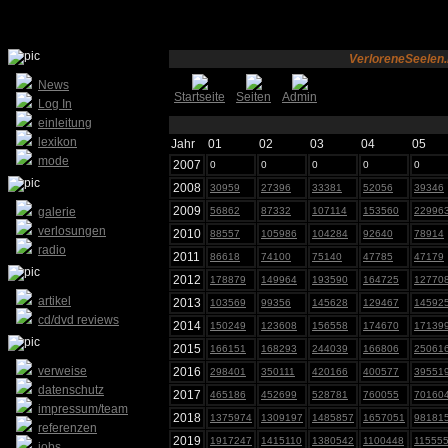
VerloreneSeelen.
News
Startseite
Seiten
Admin
Log In
einleitung
lexikon
Jahr
01
02
03
04
05
mode
2007
0
0
0
0
0
2008
30959
27396
33381
52056
39346
2009
galerie
56862
87332
107114
153560
22996
verlosungen
2010
88557
105986
104284
92640
78914
radio
2011
86618
74100
75140
47785
47179
2012
178879
149964
193590
164725
12770
artikel
2013
103569
99356
145628
129467
14592
cd/dvd reviews
2014
150249
123608
156558
174670
17139
2015
166151
168293
244039
166806
25061
verweise
2016
298401
350111
420166
400577
39551
datenschutz
2017
465186
452699
528781
760055
70160
impressum/team
2018
1375974
1309197
1485857
1657051
98181
referenzen
2019
1917247
1415110
1380542
1100448
11555
jobs