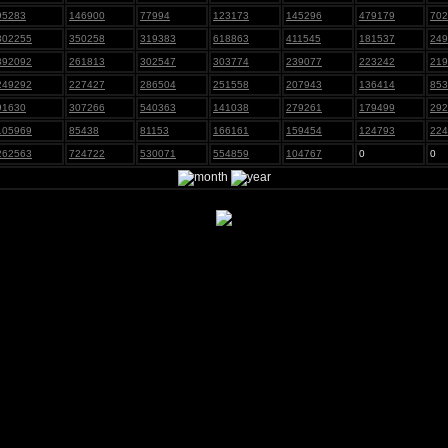
95283
146900
77994
123173
145296
479179
702
302255
350258
319383
618863
411545
181537
249
392092
261813
302547
303774
239077
223242
219
249292
227427
286504
251558
207943
136414
853
91630
307266
540363
141038
279261
179499
292
105969
85438
81153
166161
159454
124793
224
262563
724722
530071
554859
104767
0
0