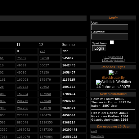
Login
User:
Passwort:
Speichern:
11
12
Summe
0
727
727
[
Registrieren
]
61
75852
82050
545607
[
PW vergessen
]
16
49639
56027
1642445
User des Tages
02
49539
97150
1058457
BlackButterfly
161
169093
175476
1137525
Weiblich
44 Jahre aus 89075
26
100723
79602
1501632
089
152224
137950
1700424
Seiteninformation
Posts im Forum:
59886
832
204775
227648
2263748
Themen im Forum:
4372
Wir
haben:
3897
User
385
262936
264379
2846921
Pics in der Galerie:
34468
854
275433
316470
4056534
Pics in den Profilen:
1364
Gästebucheinträge:
5264
599
886048
1239350
8368214
Die neuesten 10 User
3579
1637042
2437309
16200448
asdf
Havelock
7034
1289978
1379064
16558022