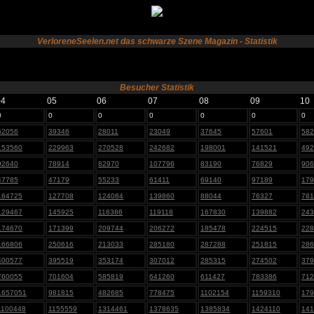
VerloreneSeelen.net das schwarze Szene Magazin - Statistik
Besucher Statistik
04
05
06
07
08
09
10
0
0
0
0
0
0
0
52056
39346
28011
23049
37645
57601
582
153560
229963
270528
242682
198001
141521
492
92640
78914
82970
107796
83190
76829
906
47785
47179
55233
61411
69140
97189
179
164725
127708
124084
139860
88044
76327
781
129467
145925
116386
119118
167830
139882
243
174670
171399
209744
206272
185478
224515
228
166806
250616
213033
285180
287288
251815
286
400577
395519
353174
307012
285315
274502
379
760055
701604
585819
641260
611427
783386
712
1657051
981815
482685
778475
1102154
1159310
179
1100448
1155559
1314461
1378635
1385834
1424110
141