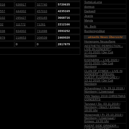
SuttaLaLuna
016
636917
327740
5720635
dorreus
557
444002
457010
4235169
Darkwell
Jeanis
102
295427
265165
3668716
Majula
32
111772
71261
2212166
Mc_Beth
038
834002
731698
3593252
Bunkersyndikat
aktuelle News Übersicht
979
218653
209539
2460020
Homepage Neuauflage
0
0
2817879
AESTHETIC PERFECTION –
LIVE IN CONCERT |
17.01.2020 | Der Cult
Nürnberg
EISFABRIK – LIVE 2020 |
10.01.2020 | Der Cult
Nürnberg
CLAN OF XYMOX – LIVE IN
CONCERT + SPECIAL
GUEST: FLORIAN GREY |
13.12.2019 | Der Cult
Nürnberg
Schandmaul | Fr. 29.11.2019 |
Nürnberg | Löwensaal
VNV Nation 2019 CHRISTMAS
CONCERTS
Tanzwut | So. 03.11.2019 |
Nürnberg | Hirsch | Einlass:
19:00 Uhr
Versengold | Fr. 25.10.2019 |
Nürnberg | Löwensaal |
Einlass: 19:00 Uhr
AGENT SIDE GRINDER –
LIVE IN CONCERT |