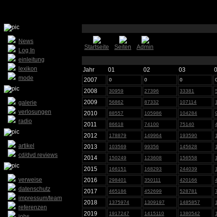
News
Startseite
Seiten
Admin
Log In
einleitung
lexikon
Jahr
01
02
03
mode
2007
0
0
0
2008
30959
27396
33381
2009
galerie
56862
87332
107114
verlosungen
2010
88557
105986
104284
radio
2011
86618
74100
75140
2012
178879
149964
193590
artikel
2013
103569
99356
145628
cd/dvd reviews
2014
150249
123608
156558
2015
166151
168293
244039
verweise
2016
298401
350111
420166
datenschutz
2017
465186
452699
528781
impressum/team
2018
1375974
1309197
1485857
referenzen
2019
1917247
1415110
1380542
jobs