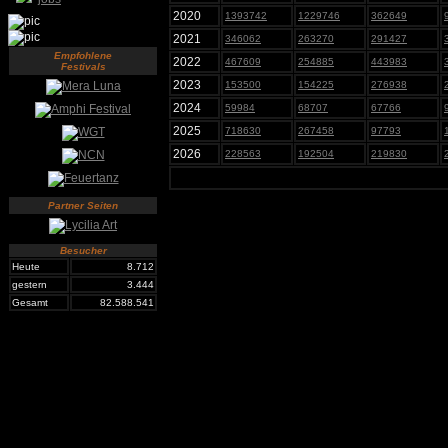
2020
1393742
1229746
362649
2021
346062
263270
291427
Empfohlene
2022
467609
254885
443983
Festivals
2023
153500
154225
276938
2024
59984
68707
67766
2025
718630
267458
97793
2026
228563
192504
219830
Partner Seiten
Besucher
Heute
8.712
gestern
3.444
Gesamt
82.588.541