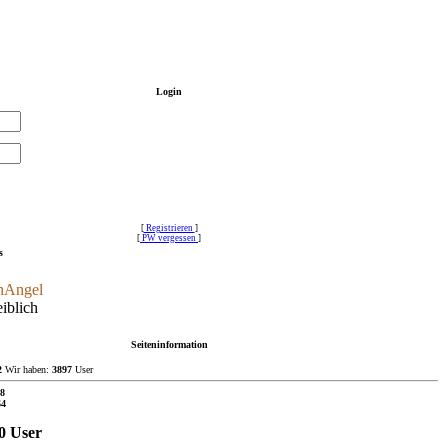
Login
[
Registrieren
]
[
PW vergessen
]
s
hAngel
blich
Seiteninformation
2
Wir haben:
3897
User
8
64
0 User