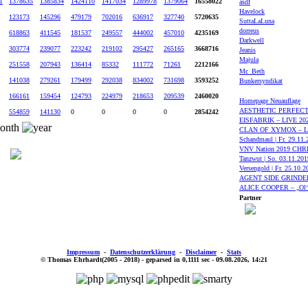
1
1378635
1385834
1424110
1417034
1289978
1379064
16558022
asdf
Havelock
123173
145296
479179
702016
636917
327740
5720635
SuttaLaLuna
dorreus
618863
411545
181537
249557
444002
457010
4235169
Darkwell
303774
239077
223242
219102
295427
265165
3668716
Jeanis
Majula
251558
207943
136414
85332
111772
71261
2212166
Mc_Beth
141038
279261
179499
292038
834002
731698
3593252
Bunkersyndikat
166161
159454
124793
224979
218653
209539
2460020
Homepage Neuauflage
AESTHETIC PERFECTION
554859
141130
0
0
0
0
2854242
EISFABRIK – LIVE 2020 
CLAN OF XYMOX – LIV
Schandmaul | Fr. 29.11.
VNV Nation 2019 C
Tanzwut | So. 03.11.2019
Versengold | Fr. 25.10.2
AGENT SIDE GRINDER –
ALICE COOPER – „Ol‘ B
Partner
Impressum
-
Datenschutzerklärung
-
Disclaimer
-
Stats
© Thomas Ehrhardt(2005 - 2018) - geparsed in 0,1111 sec - 09.08.2026, 14:21