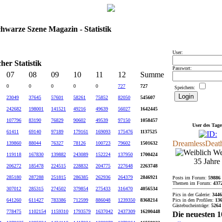
chwarze Szene Magazin - Statistik
User:
her Statistik
Passwort:
07
08
09
10
11
12
Summe
0
0
0
0
0
727
727
Speichern:
23049
37645
57601
58261
75852
82050
545607
242682
198001
141521
49216
49639
56027
1642445
107796
83190
76829
90602
49539
97150
1058457
User des Tage
61411
69140
97189
179161
169093
175476
1137525
DreamlessDeat
139860
88044
76327
78126
100723
79602
1501632
Wei
119118
167830
139882
243089
152224
137950
1700424
35 Jahre
206272
185478
224515
228832
204775
227648
2263748
285180
287288
251815
286385
262936
264379
2846921
Posts im Forum:
59886
Themen im Forum:
437
307012
285315
274502
379854
275433
316470
4056534
Pics in der Galerie:
3446
641260
611427
783386
712599
886048
1239350
8368214
Pics in den Profilen:
13
Gästebucheinträge:
5264
778475
1102154
1159310
1793579
1637042
2437309
16200448
Die neuesten 1