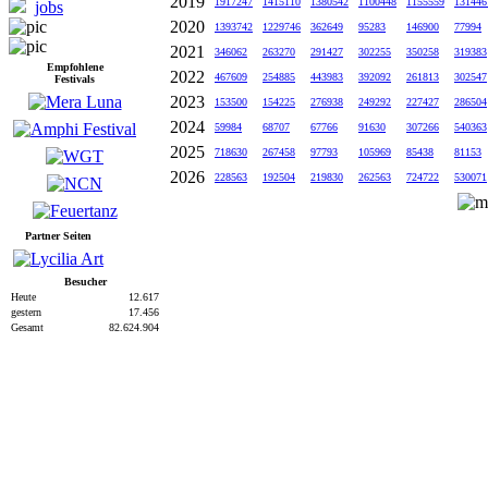
2019
1917247
1415110
1380542
1100448
1155559
131446
jobs
2020
1393742
1229746
362649
95283
146900
77994
2021
346062
263270
291427
302255
350258
319383
Empfohlene
2022
467609
254885
443983
392092
261813
302547
Festivals
2023
153500
154225
276938
249292
227427
286504
2024
59984
68707
67766
91630
307266
540363
2025
718630
267458
97793
105969
85438
81153
2026
228563
192504
219830
262563
724722
530071
Partner Seiten
Besucher
Heute
12.617
gestern
17.456
Gesamt
82.624.904