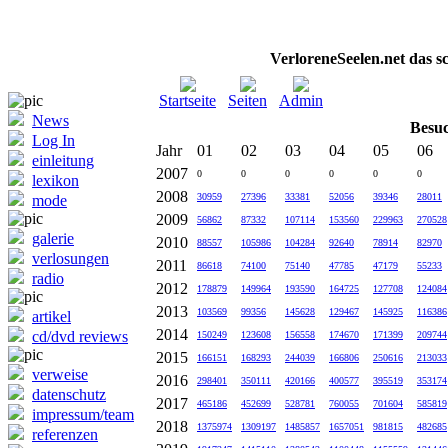
VerloreneSeelen.net das s
Startseite
Seiten
Admin
News
Besuc
Log In
Jahr
01
02
03
04
05
06
einleitung
2007
0
0
0
0
0
0
lexikon
2008
30959
27396
33381
52056
39346
28011
mode
2009
56862
87332
107114
153560
229963
270528
galerie
2010
88557
105986
104284
92640
78914
82970
verlosungen
2011
86618
74100
75140
47785
47179
55233
radio
2012
178879
149964
193590
164725
127708
124084
2013
103569
99356
145628
129467
145925
116386
artikel
2014
cd/dvd reviews
150249
123608
156558
174670
171399
209744
2015
166151
168293
244039
166806
250616
213033
verweise
2016
298401
350111
420166
400577
395519
353174
datenschutz
2017
465186
452699
528781
760055
701604
585819
impressum/team
2018
1375974
1309197
1485857
1657051
981815
482685
referenzen