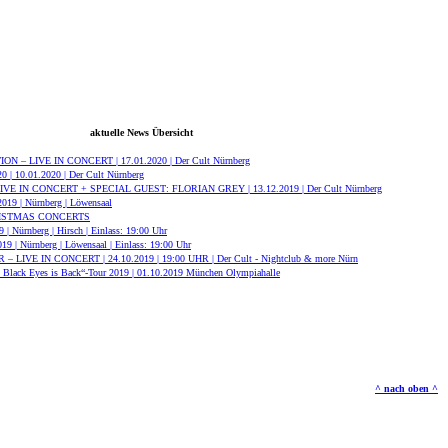
aktuelle News Übersicht
 – LIVE IN CONCERT | 17.01.2020 | Der Cult Nürnberg
| 10.01.2020 | Der Cult Nürnberg
E IN CONCERT + SPECIAL GUEST: FLORIAN GREY | 13.12.2019 | Der Cult Nürnberg
2019 | Nürnberg | Löwensaal
HRISTMAS CONCERTS
 | Nürnberg | Hirsch | Einlass: 19:00 Uhr
019 | Nürnberg | Löwensaal | Einlass: 19:00 Uhr
 LIVE IN CONCERT | 24.10.2019 | 19:00 UHR | Der Cult - Nightclub & more Nürn
lack Eyes is Back“-Tour 2019 | 01.10.2019 München Olympiahalle
^ nach oben ^