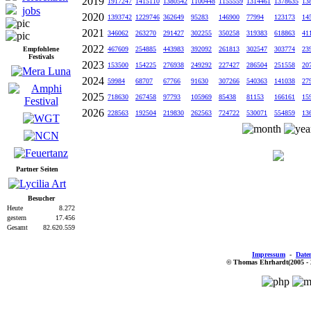
2019
1917247
1415110
1380542
1100448
1155559
1314461
1378635
13
jobs
2020
1393742
1229746
362649
95283
146900
77994
123173
14
2021
346062
263270
291427
302255
350258
319383
618863
41
2022
Empfohlene
467609
254885
443983
392092
261813
302547
303774
23
Festivals
2023
153500
154225
276938
249292
227427
286504
251558
20
2024
59984
68707
67766
91630
307266
540363
141038
27
2025
718630
267458
97793
105969
85438
81153
166161
15
2026
228563
192504
219830
262563
724722
530071
554859
13
Partner Seiten
Besucher
Heute
8.272
gestern
17.456
Gesamt
82.620.559
Impressum
-
Date
© Thomas Ehrhardt(2005 - 20