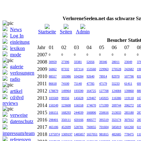
VerloreneSeelen.net das schwarze Sz
News
Startseite
Seiten
Admin
Log In
Besucher Statist
einleitung
Jahr
01
02
03
04
05
06
07
0
lexikon
mode
2007
0
0
0
0
0
0
0
0
2008
30959
27396
33381
52056
39346
28011
23049
37
galerie
2009
56862
87332
107114
153560
229963
270528
242682
19
verlosungen
2010
88557
105986
104284
92640
78914
82970
107796
83
radio
2011
86618
74100
75140
47785
47179
55233
61411
69
2012
artikel
178879
149964
193590
164725
127708
124084
139860
88
cd/dvd
2013
103569
99356
145628
129467
145925
116386
119118
16
reviews
2014
150249
123608
156558
174670
171399
209744
206272
18
2015
166151
168293
244039
166806
250616
213033
285180
28
verweise
2016
298401
350111
420166
400577
395519
353174
307012
28
datenschutz
2017
465186
452699
528781
760055
701604
585819
641260
61
impressum/team
2018
1375974
1309197
1485857
1657051
981815
482685
778475
11
referenzen