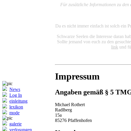
Für zusätzliche Informationen zu den 
Da es nicht immer einfach ist solch ein P
Schwarze Seelen die Interesse daran hab
Sollte jemand von euch zu den gesuchte
link
und fü
Impressum
News
Angaben gemäß § 5 TM
Log In
einleitung
Michael Rothert
lexikon
Radlberg
mode
15a
85276 Pfaffenhofen
galerie
verlosungen