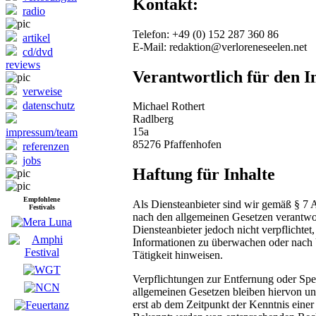
Kontakt:
radio
Telefon: +49 (0) 152 287 360 86
artikel
E-Mail: redaktion@verloreneseelen.net
cd/dvd
reviews
Verantwortlich für den I
verweise
datenschutz
Michael Rothert
Radlberg
15a
impressum/team
85276 Pfaffenhofen
referenzen
jobs
Haftung für Inhalte
Empfohlene
Als Diensteanbieter sind wir gemäß § 7 
Festivals
nach den allgemeinen Gesetzen verantwor
Diensteanbieter jedoch nicht verpflichtet
Informationen zu überwachen oder nach U
Tätigkeit hinweisen.
Verpflichtungen zur Entfernung oder Sp
allgemeinen Gesetzen bleiben hiervon unb
erst ab dem Zeitpunkt der Kenntnis eine