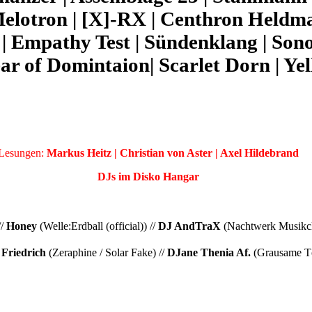
Melotron | [X]-RX | Centhron Heldmas
 | Empathy Test | Sündenklang | Son
ear of Domintaion
| Scarlet Dorn | Y
Lesungen:
Markus Heitz | Christian von Aster | Axel Hildebrand
DJs im Disko Hangar
//
Honey
(Welle:Erdball (official)) //
DJ AndTraX
(Nachtwerk Musikcl
 Friedrich
(Zeraphine / Solar Fake) //
DJane Thenia Af.
(Grausame Töc