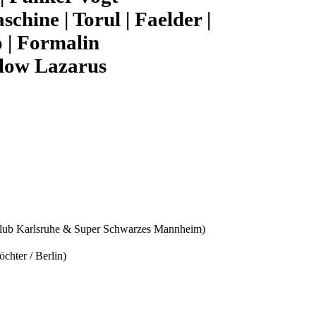
chine | Torul | Faelder |
o | Formalin
ellow Lazarus
ub Karlsruhe & Super Schwarzes Mannheim)
hter / Berlin)