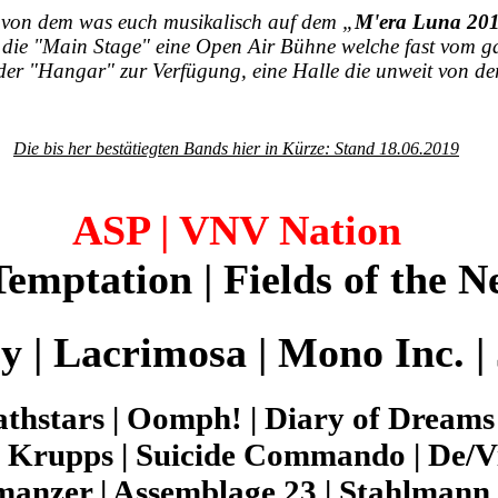
il von dem was euch musikalisch auf dem „
M'era Luna 20
ie "Main Stage" eine Open Air Bühne welche fast vom gan
er "Hangar" zur Verfügung, eine Halle die unweit von der
Die bis her bestätiegten Bands hier in Kürze: Stand 18.06.2019
ASP | VNV Nation
emptation | Fields of the N
y | Lacrimosa | Mono Inc. |
athstars | Oomph! | Diary of Dreams
 Krupps | Suicide Commando | De/Vi
manzer | Assemblage 23 | Stahlmann 