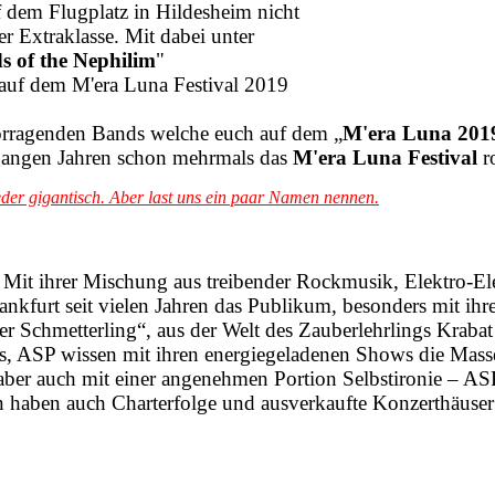
 dem Flugplatz in Hildesheim nicht
er Extraklasse. Mit dabei unter
ds of the Nephilim
"
 auf dem M'era Luna Festival 2019
vorragenden Bands welche euch auf dem „
M'era Luna 201
rgangen Jahren schon mehrmals das
M'era Luna Festival
r
eder gigantisch. Aber last uns ein paar Namen nennen.
 Mit ihrer Mischung aus treibender Rockmusik, Elektro-
nkfurt seit vielen Jahren das Publikum, besonders mit ihr
 Schmetterling“, aus der Welt des Zauberlehrlings Kraba
s, ASP wissen mit ihren energiegeladenen Shows die Mass
 aber auch mit einer angenehmen Portion Selbstironie – ASP
 haben auch Charterfolge und ausverkaufte Konzerthäuser 