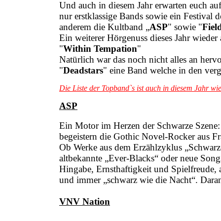
Und auch in diesem Jahr erwarten euch auf
nur erstklassige Bands sowie ein Festival d
anderem die Kultband „
ASP
" sowie "
Fiel
Ein weiterer Hörgenuss dieses Jahr wieder
"
Within Tempation
"
Natürlich war das noch nicht alles an her
"
Deadstars
" eine Band welche in den ve
Die Liste der Topband`s ist auch in diesem Jahr wi
ASP
Ein Motor im Herzen der Schwarze Szene:
begeistern die Gothic Novel-Rocker aus Fra
Ob Werke aus dem Erzählzyklus „Schwarzer
altbekannte „Ever-Blacks“ oder neue Song
Hingabe, Ernsthaftigkeit und Spielfreude,
und immer „schwarz wie die Nacht“. Daran
VNV Nation