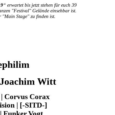
19
“ erwartet bis jetzt stehen für euch 39
zen "Festival" Gelände einsehbar ist.
 "Main Stage" zu finden ist.
ephilim
 Joachim Witt
 | Corvus Corax
sion | [-SITD-]
| Funker Vogt