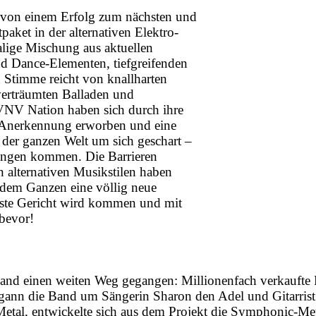
t von einem Erfolg zum nächsten und
paket in der alternativen Elektro-
alige Mischung aus aktuellen
und Dance-Elementen, tiefgreifenden
 Stimme reicht von knallharten
verträumten Balladen und
VNV Nation haben sich durch ihre
e Anerkennung erworben und eine
 der ganzen Welt um sich geschart –
htungen kommen. Die Barrieren
n alternativen Musikstilen haben
 dem Ganzen eine völlig neue
ngste Gericht wird kommen und mit
bevor!
 Band einen weiten Weg gegangen: Millionenfach verkaufte
gann die Band um Sängerin Sharon den Adel und Gitarrist 
etal, entwickelte sich aus dem Projekt die Symphonic-Met