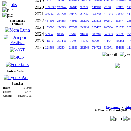
2019
1917247
1415110
1380542
1100448
1155559
1314461
1378635
13
jobs
2020
1393742
1229746
362649
95283
146900
77994
123173
14
2021
346062
263270
291427
302255
350258
319383
618863
41
2022
Empfohlene
467609
254885
443983
392092
261813
302547
303774
23
Festivals
2023
153500
154225
276938
249292
227427
286504
251558
20
2024
59984
68707
67766
91630
307266
540363
141038
27
2025
718630
267458
97793
105969
85438
81153
166161
15
2026
228563
192504
219830
262563
724722
530071
554859
11
Partner Seiten
Besucher
Heute
14.956
gestern
3.444
Gesamt
82.594.785
Impressum
-
Date
© Thomas Ehrhardt(2005 - 201