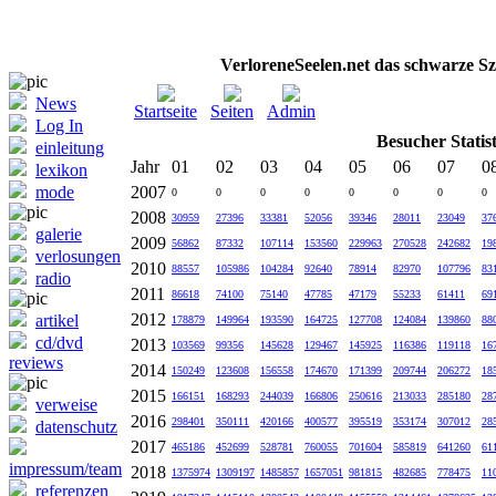
VerloreneSeelen.net das schwarze Sz
News
Startseite
Seiten
Admin
Log In
Besucher Statist
einleitung
Jahr
01
02
03
04
05
06
07
0
lexikon
mode
2007
0
0
0
0
0
0
0
0
2008
30959
27396
33381
52056
39346
28011
23049
37
galerie
2009
56862
87332
107114
153560
229963
270528
242682
19
verlosungen
2010
88557
105986
104284
92640
78914
82970
107796
83
radio
2011
86618
74100
75140
47785
47179
55233
61411
69
2012
artikel
178879
149964
193590
164725
127708
124084
139860
88
cd/dvd
2013
103569
99356
145628
129467
145925
116386
119118
16
reviews
2014
150249
123608
156558
174670
171399
209744
206272
18
2015
166151
168293
244039
166806
250616
213033
285180
28
verweise
2016
298401
350111
420166
400577
395519
353174
307012
28
datenschutz
2017
465186
452699
528781
760055
701604
585819
641260
61
impressum/team
2018
1375974
1309197
1485857
1657051
981815
482685
778475
11
referenzen