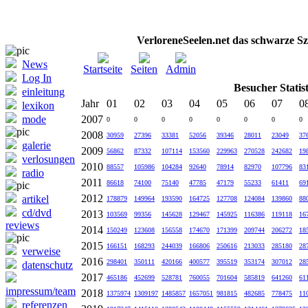
VerloreneSeelen.net das schwarze Sz
News
Startseite
Seiten
Admin
Log In
Besucher Statist
einleitung
Jahr
01
02
03
04
05
06
07
0
lexikon
mode
2007
0
0
0
0
0
0
0
0
2008
30959
27396
33381
52056
39346
28011
23049
37
galerie
2009
56862
87332
107114
153560
229963
270528
242682
19
verlosungen
2010
88557
105986
104284
92640
78914
82970
107796
83
radio
2011
86618
74100
75140
47785
47179
55233
61411
69
2012
artikel
178879
149964
193590
164725
127708
124084
139860
88
cd/dvd
2013
103569
99356
145628
129467
145925
116386
119118
16
reviews
2014
150249
123608
156558
174670
171399
209744
206272
18
2015
166151
168293
244039
166806
250616
213033
285180
28
verweise
2016
298401
350111
420166
400577
395519
353174
307012
28
datenschutz
2017
465186
452699
528781
760055
701604
585819
641260
61
impressum/team
2018
1375974
1309197
1485857
1657051
981815
482685
778475
11
referenzen