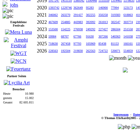
2019
1917247
1415110
1380542
1100448
1155559
1314461
1378635
13
jobs
2020
1393742
1229746
362649
95283
146900
77994
123173
14
2021
346062
263270
291427
302255
350258
319383
618863
41
2022
Empfohlene
467609
254885
443983
392092
261813
302547
303774
23
Festivals
2023
153500
154225
276938
249292
227427
286504
251558
20
2024
59984
68707
67766
91630
307266
540363
141038
27
2025
718630
267458
97793
105969
85438
81153
166161
15
2026
228563
192504
219830
262563
724722
530071
554859
12
Partner Seiten
Besucher
Heute
10.980
gestern
15.002
Gesamt
82.605.811
Impressum
-
Date
© Thomas Ehrhardt(2005 - 201