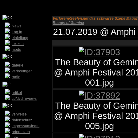
VerloreneSeelen.net das schwarze Szene Magazi
Beauty of Gemina
News
21.07.2019 @ Amphi 
Log In
einleitung
lexikon
mode
The Beauty of Gemi
galerie
@ Amphi Festival 20
verlosungen
radio
001.jpg
artikel
cd/dvd reviews
The Beauty of Gemi
@ Amphi Festival 20
verweise
datenschutz
005.jpg
impressum/team
referenzen
jobs