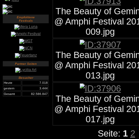
The Beauty of Gemi
Empfohlene
@ Amphi Festival 20
Festivals
009.jpg
The Beauty of Gemi
@ Amphi Festival 20
Partner Seiten
013.jpg
Besucher
Heute
7.018
gestern
3.444
Gesamt
82.586.847
The Beauty of Gemi
@ Amphi Festival 20
017.jpg
Seite:
1
2