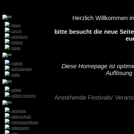
Herzlich Willkommen im
News
bitte besucht die neue Seit
Log In
einleitung
eu
lexikon
mode
galerie
Diese Homepage ist optimie
verlosungen
Auflösung
radio
artikel
cd/dvd reviews
Anstehende Festivals/ Veransta
verweise
datenschutz
impressum/team
referenzen
jobs