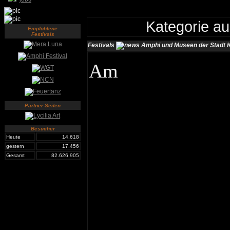
Kategorie a
Empfohlene
Festivals
Festivals
Amphi und Museen der Stadt 
Am
Partner Seiten
Besucher
Heute
14.618
gestern
17.456
Gesamt
82.626.905