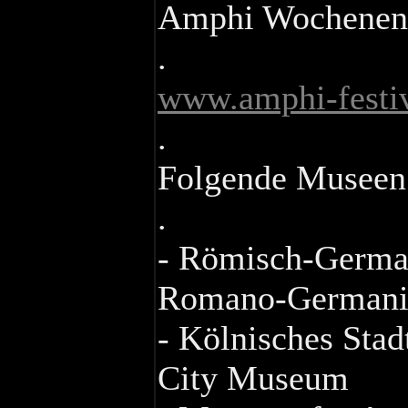
Amphi Wochenende
.
www.amphi-festi
.
Folgende Museen 
.
- Römisch-Germa
Romano-German
- Kölnisches Sta
City Museum