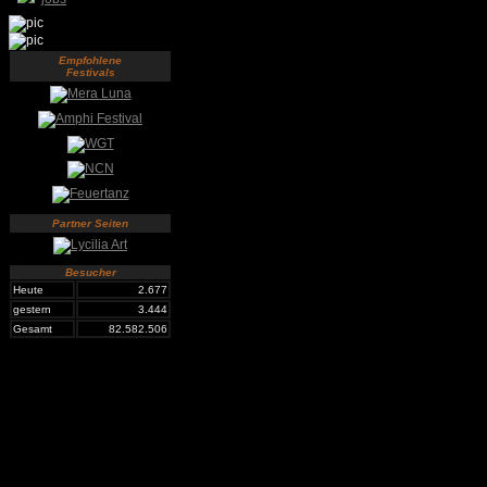
Empfohlene
Festivals
Partner Seiten
Besucher
Heute
2.677
gestern
3.444
Gesamt
82.582.506