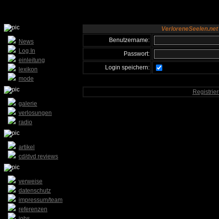
VerloreneSeelen.net
Benutzername:
News
Log In
Passwort:
einleitung
Login speichern:
lexikon
mode
Registrie
galerie
verlosungen
radio
artikel
cd/dvd reviews
verweise
datenschutz
impressum/team
referenzen
jobs