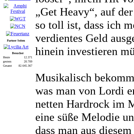
„Get Heavy“, auf der 
so toll ist, dass ich 
verdientes Geld ausg
Partner Seiten
hinein investieren mü
Besucher
Heute
12.371
gestern
20.709
Gesamt
82.645.367
Musikalisch bekomm
was man von Lordi er
netten Hardrock im 
eine süße Melodie un
dass man aus diesem