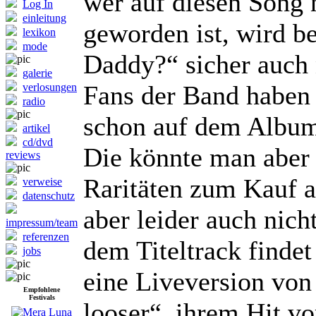
wer auf diesen Song
Log In
einleitung
geworden ist, wird b
lexikon
mode
Daddy?“ sicher auch 
galerie
Fans der Band haben 
verlosungen
radio
schon auf dem Album
artikel
cd/dvd
Die könnte man aber
reviews
Raritäten zum Kauf 
verweise
datenschutz
aber leider auch nich
impressum/team
referenzen
dem Titeltrack finde
jobs
eine Liveversion von 
Empfohlene
Festivals
looser“, ihrem Hit 